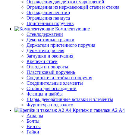
Ограждения для детских учреждений
Ограждения из нержавеющей стали и стекла
Ограждения лестниц
Ограждения пандуса
Пристенный поручень
Комплектующие
Стеклодержатели
Декоративные крышки
Держатели пристенного поручня
Держатели ригеля
Заглушки и окончания
Крепежи стоек
Отводы и повороты
Пластиковый поручень
Соединители стойки и поручня
Соединительные элементы
Стойки для ограждений
Фланцы и шайбы
Шары, декоративные вставки и элементы
Фурнитура под золото
Крепёж и такелаж А2 А4
Анкеры
Болты
Винты
Гайки