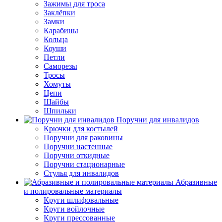
Зажимы для троса
Заклёпки
Замки
Карабины
Кольца
Коуши
Петли
Саморезы
Тросы
Хомуты
Цепи
Шайбы
Шпильки
Поручни для инвалидов
Крючки для костылей
Поручни для раковины
Поручни настенные
Поручни откидные
Поручни стационарные
Стулья для инвалидов
Абразивные
и полировальные материалы
Круги шлифовальные
Круги войлочные
Круги прессованные