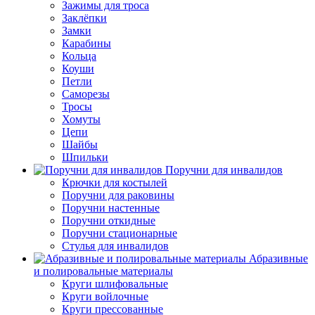
Зажимы для троса
Заклёпки
Замки
Карабины
Кольца
Коуши
Петли
Саморезы
Тросы
Хомуты
Цепи
Шайбы
Шпильки
Поручни для инвалидов
Крючки для костылей
Поручни для раковины
Поручни настенные
Поручни откидные
Поручни стационарные
Стулья для инвалидов
Абразивные
и полировальные материалы
Круги шлифовальные
Круги войлочные
Круги прессованные