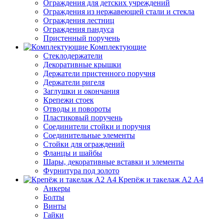
Ограждения для детских учреждений
Ограждения из нержавеющей стали и стекла
Ограждения лестниц
Ограждения пандуса
Пристенный поручень
Комплектующие
Стеклодержатели
Декоративные крышки
Держатели пристенного поручня
Держатели ригеля
Заглушки и окончания
Крепежи стоек
Отводы и повороты
Пластиковый поручень
Соединители стойки и поручня
Соединительные элементы
Стойки для ограждений
Фланцы и шайбы
Шары, декоративные вставки и элементы
Фурнитура под золото
Крепёж и такелаж А2 А4
Анкеры
Болты
Винты
Гайки