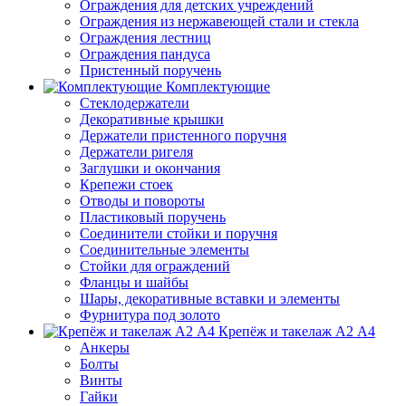
Ограждения для детских учреждений
Ограждения из нержавеющей стали и стекла
Ограждения лестниц
Ограждения пандуса
Пристенный поручень
Комплектующие
Стеклодержатели
Декоративные крышки
Держатели пристенного поручня
Держатели ригеля
Заглушки и окончания
Крепежи стоек
Отводы и повороты
Пластиковый поручень
Соединители стойки и поручня
Соединительные элементы
Стойки для ограждений
Фланцы и шайбы
Шары, декоративные вставки и элементы
Фурнитура под золото
Крепёж и такелаж А2 А4
Анкеры
Болты
Винты
Гайки