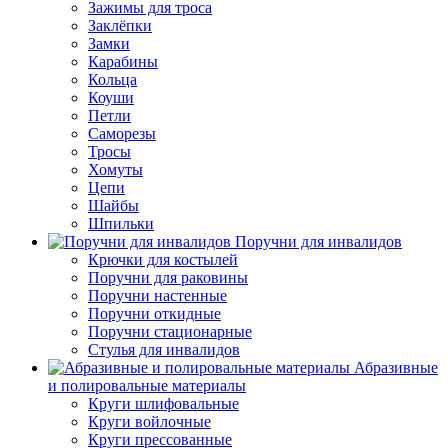
Зажимы для троса
Заклёпки
Замки
Карабины
Кольца
Коуши
Петли
Саморезы
Тросы
Хомуты
Цепи
Шайбы
Шпильки
Поручни для инвалидов
Крючки для костылей
Поручни для раковины
Поручни настенные
Поручни откидные
Поручни стационарные
Стулья для инвалидов
Абразивные
и полировальные материалы
Круги шлифовальные
Круги войлочные
Круги прессованные