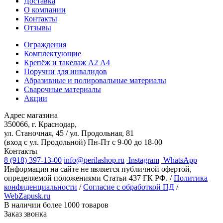
Доставка
О компании
Контакты
Отзывы
Ограждения
Комплектующие
Крепёж и такелаж А2 А4
Поручни для инвалидов
Абразивные и полировальные материалы
Сварочные материалы
Акции
Адрес магазина
350066, г. Краснодар,
ул. Станочная, 45 / ул. Продольная, 81
(вход с ул. Продольной)
Пн-Пт с 9-00 до 18-00
Контакты
8 (918) 397-13-00
info@perilashop.ru
Instagram
WhatsApp
Информация на сайте не является публичной офертой,
определяемой положениями Статьи 437 ГК РФ. /
Политика
конфиденциальности
/
Согласие с обработкой ПД
/
WebZapusk.ru
В наличии более 1000 товаров
Заказ звонка