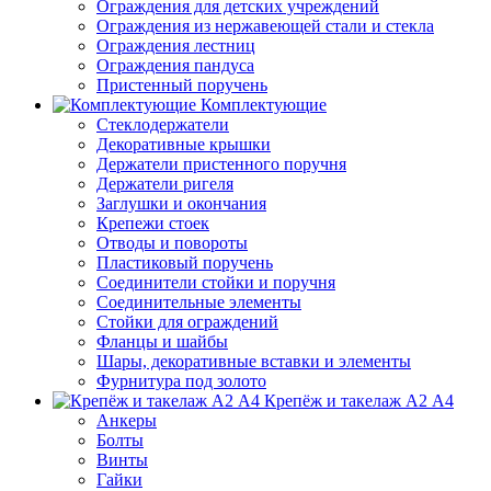
Ограждения для детских учреждений
Ограждения из нержавеющей стали и стекла
Ограждения лестниц
Ограждения пандуса
Пристенный поручень
Комплектующие
Стеклодержатели
Декоративные крышки
Держатели пристенного поручня
Держатели ригеля
Заглушки и окончания
Крепежи стоек
Отводы и повороты
Пластиковый поручень
Соединители стойки и поручня
Соединительные элементы
Стойки для ограждений
Фланцы и шайбы
Шары, декоративные вставки и элементы
Фурнитура под золото
Крепёж и такелаж А2 А4
Анкеры
Болты
Винты
Гайки