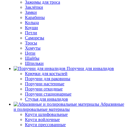
Зажимы для троса
Заклёпки
Замки
Карабины
Кольца
Коуши
Петли
Саморезы
Тросы
Хомуты
Цепи
Шайбы
Шпильки
Поручни для инвалидов
Крючки для костылей
Поручни для раковины
Поручни настенные
Поручни откидные
Поручни стационарные
Стулья для инвалидов
Абразивные
и полировальные материалы
Круги шлифовальные
Круги войлочные
Круги прессованные