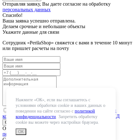
Отправляя заявку, Вы даете согласие на обработку
персональных данных
Спасибо!
Ваша заявка успешно отправлена.
Делаем срочные и небольшие объекты
Укажите данные для связи
Сотрудник «PerilaShop» свяжется с вами в течение 10 минут
или пришлет расчеты на почту
Нажмите «ОК», если вы соглашаетесь с
условиями обработки cookie и ваших данных о
«я ознакомлен(-а) и принимаю условия
политики
поведении на сайте согласно с
политикой
конфиденциальности
и даю
согласие на обработку ПД
конфиденциальности
. Запретить обработку
cookie вы можете через настройки браузера.
Отправляя заявку, Вы даете согласие на обработку
ОК
персональных данных
Спасибо!