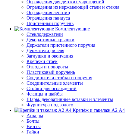
Ограждения для детских учреждений
Ограждения из нержавеющей стали и стекла
Ограждения лестниц
Ограждения пандуса
Пристенный поручень
Комплектующие
Стеклодержатели
Декоративные крышки
Держатели пристенного поручня
Держатели ригеля
Заглушки и окончания
Крепежи стоек
Отводы и повороты
Пластиковый поручень
Соединители стойки и поручня
Соединительные элементы
Стойки для ограждений
Фланцы и шайбы
Шары, декоративные вставки и элементы
Фурнитура под золото
Крепёж и такелаж А2 А4
Анкеры
Болты
Винты
Гайки