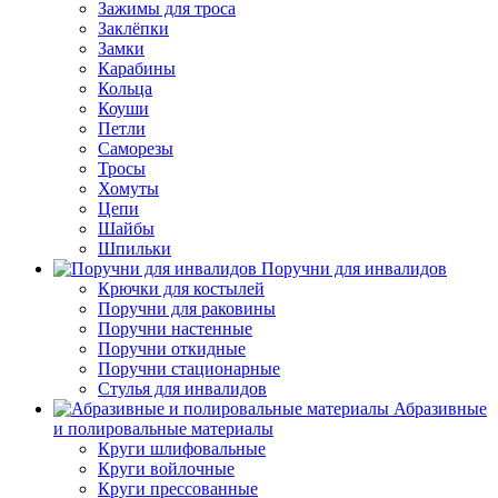
Зажимы для троса
Заклёпки
Замки
Карабины
Кольца
Коуши
Петли
Саморезы
Тросы
Хомуты
Цепи
Шайбы
Шпильки
Поручни для инвалидов
Крючки для костылей
Поручни для раковины
Поручни настенные
Поручни откидные
Поручни стационарные
Стулья для инвалидов
Абразивные
и полировальные материалы
Круги шлифовальные
Круги войлочные
Круги прессованные