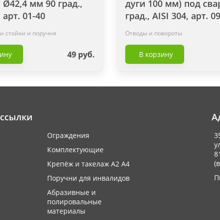
 Ø42,4 мм 90 град.,
дуги 100 мм) под сва
, арт. 01-40
град., AISI 304, арт. 0
и стойки и поручня
Отводы и повороты
49 руб.
зину
В корзину
 ссылки
А
Ограждения
3
у
Комплектующие
8
(
Крепёж и такелаж А2 А4
П
Поручни для инвалидов
Абразивные и
полировальные
материалы