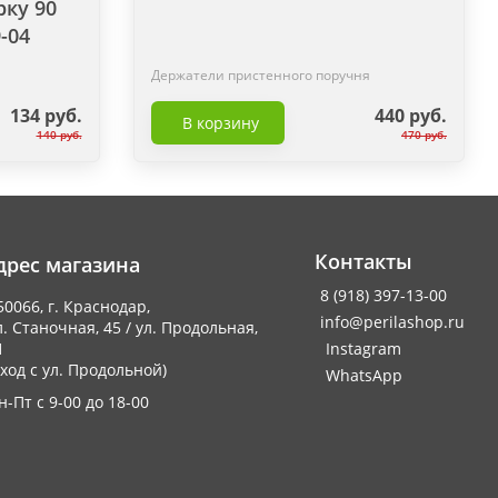
рку 90
9-04
Держатели пристенного поручня
134 руб.
440 руб.
В корзину
140 руб.
470 руб.
Контакты
дрес магазина
8 (918) 397-13-00
50066, г. Краснодар,
info@perilashop.ru
л. Станочная, 45 / ул. Продольная,
1
Instagram
вход с ул. Продольной)
WhatsApp
н-Пт с 9-00 до 18-00