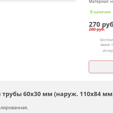
Материал: н
В наличии
270 руб
280 руб.
Бесплат
заказе 
Интер
рубы 60х30 мм (наруж. 110х84 мм), A
олированная.