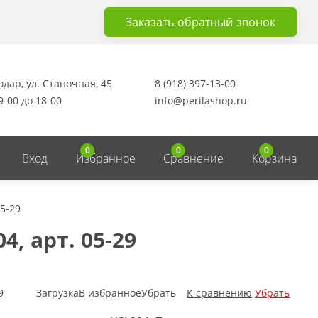
Заказать
обратный
звонок
одар, ул. Станочная, 45
8 (918) 397-13-00
9-00 до 18-00
info@perilashop.ru
0
0
0
Вход
Избранное
Сравнение
Корзина
05-29
, арт. 05-29
9
Загрузка
В избранное
Убрать
К сравнению
Убрать