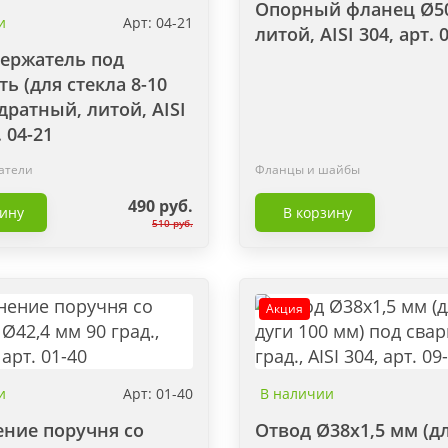
Опорный фланец Ø5
и
Арт: 04-21
литой, AISI 304, арт. 
ержатель под
ть (для стекла 8-10
дратный, литой, AISI
. 04-21
атели
Фланцы и шайбы
490 руб.
зину
В корзину
510 руб.
Акция
и
Арт: 01-40
В наличии
ние поручня со
Отвод Ø38х1,5 мм (д