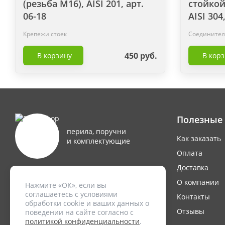
(резьба М16), AISI 201, арт.
стойкой
06-18
AISI 304
Крепежи стоек
Соединител
450 руб.
В корзину
В кор
Полезные
перила, поручни
Как заказать
и комплектующие
Оплата
Доставка
ИНН: 234904372043
О компании
Нажмите «ОК», если вы
ИП Черепанов А.Н
соглашаетесь с условиями
Контакты
обработки cookie и ваших данных о
PerilaShop © 2009-2026
Отзывы
поведении на сайте согласно с
политикой конфиденциальности
.