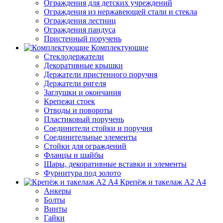
Ограждения для детских учреждений
Ограждения из нержавеющей стали и стекла
Ограждения лестниц
Ограждения пандуса
Пристенный поручень
Комплектующие
Стеклодержатели
Декоративные крышки
Держатели пристенного поручня
Держатели ригеля
Заглушки и окончания
Крепежи стоек
Отводы и повороты
Пластиковый поручень
Соединители стойки и поручня
Соединительные элементы
Стойки для ограждений
Фланцы и шайбы
Шары, декоративные вставки и элементы
Фурнитура под золото
Крепёж и такелаж А2 А4
Анкеры
Болты
Винты
Гайки