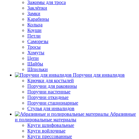
Зажимы для троса
Заклёпки
Замки
Карабины
Кольца
Коуши
Петли
Саморезы
Тросы
Хомуты
Цепи
Шайбы
Шпильки
Поручни для инвалидов
Крючки для костылей
Поручни для раковины
Поручни настенные
Поручни откидные
Поручни стационарные
Стулья для инвалидов
Абразивные
и полировальные материалы
Круги шлифовальные
Круги войлочные
Круги прессованные