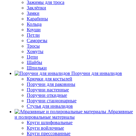
Зажимы для троса
Заклёпки
Замки
Карабины
Кольца
Коуши
Петли
Саморезы
Тросы
Хомуты
Цепи
Шайбы
Шпильки
Поручни для инвалидов
Крючки для костылей
Поручни для раковины
Поручни настенные
Поручни откидные
Поручни стационарные
Стулья для инвалидов
Абразивные
и полировальные материалы
Круги шлифовальные
Круги войлочные
Круги прессованные