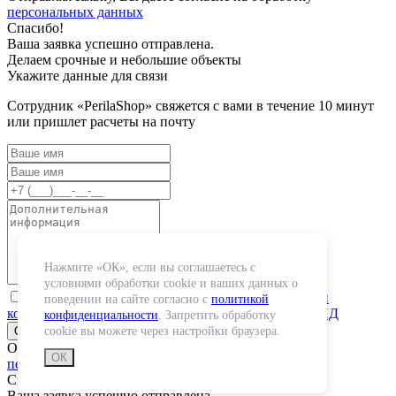
персональных данных
Спасибо!
Ваша заявка успешно отправлена.
Делаем срочные и небольшие объекты
Укажите данные для связи
Сотрудник «PerilaShop» свяжется с вами в течение 10 минут
или пришлет расчеты на почту
Нажмите «ОК», если вы соглашаетесь с
условиями обработки cookie и ваших данных о
«я ознакомлен(-а) и принимаю условия
политики
поведении на сайте согласно с
политикой
конфиденциальности
и даю
согласие на обработку ПД
конфиденциальности
. Запретить обработку
cookie вы можете через настройки браузера.
Отправляя заявку, Вы даете согласие на обработку
ОК
персональных данных
Спасибо!
Ваша заявка успешно отправлена.