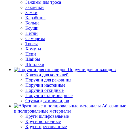
Зажимы для троса
Заклёпки
Замки
Карабины
Кольца
Коуши
Петли
Саморезы
Тросы
Хомуты
Цепи
Шайбы
Шпильки
Поручни для инвалидов
Крючки для костылей
Поручни для раковины
Поручни настенные
Поручни откидные
Поручни стационарные
Стулья для инвалидов
Абразивные
и полировальные материалы
Круги шлифовальные
Круги войлочные
Круги прессованные