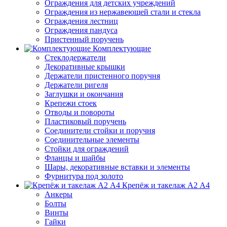
Ограждения для детских учреждений
Ограждения из нержавеющей стали и стекла
Ограждения лестниц
Ограждения пандуса
Пристенный поручень
Комплектующие
Стеклодержатели
Декоративные крышки
Держатели пристенного поручня
Держатели ригеля
Заглушки и окончания
Крепежи стоек
Отводы и повороты
Пластиковый поручень
Соединители стойки и поручня
Соединительные элементы
Стойки для ограждений
Фланцы и шайбы
Шары, декоративные вставки и элементы
Фурнитура под золото
Крепёж и такелаж А2 А4
Анкеры
Болты
Винты
Гайки