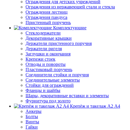
Ограждения для детских учреждений
Ограждения из нержавеющей стали и стекла
Ограждения лестниц
Ограждения пандуса
Пристенный поручень
Комплектующие
Стеклодержатели
Декоративные крышки
Держатели пристенного поручня
Держатели ригеля
Заглушки и окончания
Крепежи стоек
Отводы и повороты
Пластиковый поручень
Соединители стойки и поручня
Соединительные элементы
Стойки для ограждений
Фланцы и шайбы
Шары, декоративные вставки и элементы
Фурнитура под золото
Крепёж и такелаж А2 А4
Анкеры
Болты
Винты
Гайки