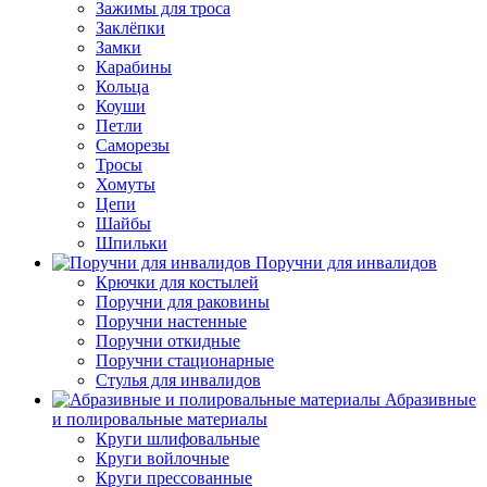
Зажимы для троса
Заклёпки
Замки
Карабины
Кольца
Коуши
Петли
Саморезы
Тросы
Хомуты
Цепи
Шайбы
Шпильки
Поручни для инвалидов
Крючки для костылей
Поручни для раковины
Поручни настенные
Поручни откидные
Поручни стационарные
Стулья для инвалидов
Абразивные
и полировальные материалы
Круги шлифовальные
Круги войлочные
Круги прессованные