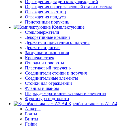
Ограждения для детских учреждений
Ограждения из нержавеющей стали и стекла
Ограждения лестниц
Ограждения пандуса
Пристенный поручень
Комплектующие
Стеклодержатели
Декоративные крышки
Держатели пристенного поручня
Держатели ригеля
Заглушки и окончания
Крепежи стоек
Отводы и повороты
Пластиковый поручень
Соединители стойки и поручня
Соединительные элементы
Стойки для ограждений
Фланцы и шайбы
Шары, декоративные вставки и элементы
Фурнитура под золото
Крепёж и такелаж А2 А4
Анкеры
Болты
Винты
Гайки