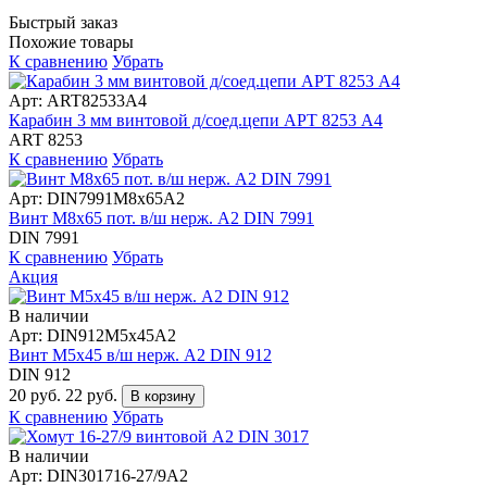
Быстрый заказ
Похожие товары
К сравнению
Убрать
Арт: ART82533А4
Карабин 3 мм винтовой д/соед.цепи АРТ 8253 А4
ART 8253
К сравнению
Убрать
Арт: DIN7991М8х65А2
Винт М8х65 пот. в/ш нерж. А2 DIN 7991
DIN 7991
К сравнению
Убрать
Акция
В наличии
Арт: DIN912М5х45А2
Винт М5х45 в/ш нерж. А2 DIN 912
DIN 912
20 руб.
22 руб.
В корзину
К сравнению
Убрать
В наличии
Арт: DIN301716-27/9А2