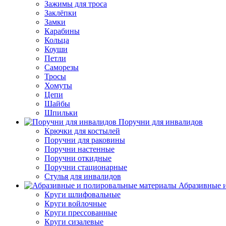
Зажимы для троса
Заклёпки
Замки
Карабины
Кольца
Коуши
Петли
Саморезы
Тросы
Хомуты
Цепи
Шайбы
Шпильки
Поручни для инвалидов
Крючки для костылей
Поручни для раковины
Поручни настенные
Поручни откидные
Поручни стационарные
Стулья для инвалидов
Абразивные и
Круги шлифовальные
Круги войлочные
Круги прессованные
Круги сизалевые