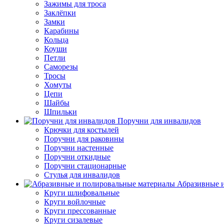
Зажимы для троса
Заклёпки
Замки
Карабины
Кольца
Коуши
Петли
Саморезы
Тросы
Хомуты
Цепи
Шайбы
Шпильки
Поручни для инвалидов
Крючки для костылей
Поручни для раковины
Поручни настенные
Поручни откидные
Поручни стационарные
Стулья для инвалидов
Абразивные и
Круги шлифовальные
Круги войлочные
Круги прессованные
Круги сизалевые