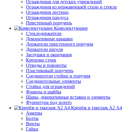
Ограждения для детских учреждений
Ограждения из нержавеющей стали и стекла
Ограждения лестниц
Ограждения пандуса
Пристенный поручень
Комплектующие
Стеклодержатели
Декоративные крышки
Держатели пристенного поручня
Держатели ригеля
Заглушки и окончания
Крепежи стоек
Отводы и повороты
Пластиковый поручень
Соединители стойки и поручня
Соединительные элементы
Стойки для ограждений
Фланцы и шайбы
Шары, декоративные вставки и элементы
Фурнитура под золото
Крепёж и такелаж А2 А4
Анкеры
Болты
Винты
Гайки