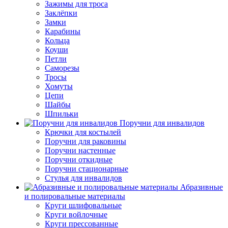
Зажимы для троса
Заклёпки
Замки
Карабины
Кольца
Коуши
Петли
Саморезы
Тросы
Хомуты
Цепи
Шайбы
Шпильки
Поручни для инвалидов
Крючки для костылей
Поручни для раковины
Поручни настенные
Поручни откидные
Поручни стационарные
Стулья для инвалидов
Абразивные
и полировальные материалы
Круги шлифовальные
Круги войлочные
Круги прессованные