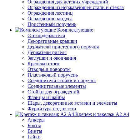
Ограждения для детских учреждений
Ограждения из нержавеющей стали и стекла
Ограждения лестниц
Ограждения пандуса
Пристенный поручень
Комплектующие
Стеклодержатели
Декоративные крышки
Держатели пристенного поручня
Держатели ригеля
Заглушки и окончания
Крепежи стоек
Отводы и повороты
Пластиковый поручень
Соединители стойки и поручня
Соединительные элементы
Стойки для ограждений
Фланцы и шайбы
Шары, декоративные вставки и элементы
Фурнитура под золото
Крепёж и такелаж А2 А4
Анкеры
Болты
Винты
Гайки