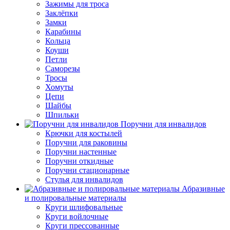
Зажимы для троса
Заклёпки
Замки
Карабины
Кольца
Коуши
Петли
Саморезы
Тросы
Хомуты
Цепи
Шайбы
Шпильки
Поручни для инвалидов
Крючки для костылей
Поручни для раковины
Поручни настенные
Поручни откидные
Поручни стационарные
Стулья для инвалидов
Абразивные
и полировальные материалы
Круги шлифовальные
Круги войлочные
Круги прессованные