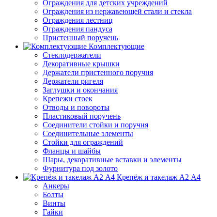
Ограждения для детских учреждений
Ограждения из нержавеющей стали и стекла
Ограждения лестниц
Ограждения пандуса
Пристенный поручень
Комплектующие
Стеклодержатели
Декоративные крышки
Держатели пристенного поручня
Держатели ригеля
Заглушки и окончания
Крепежи стоек
Отводы и повороты
Пластиковый поручень
Соединители стойки и поручня
Соединительные элементы
Стойки для ограждений
Фланцы и шайбы
Шары, декоративные вставки и элементы
Фурнитура под золото
Крепёж и такелаж А2 А4
Анкеры
Болты
Винты
Гайки