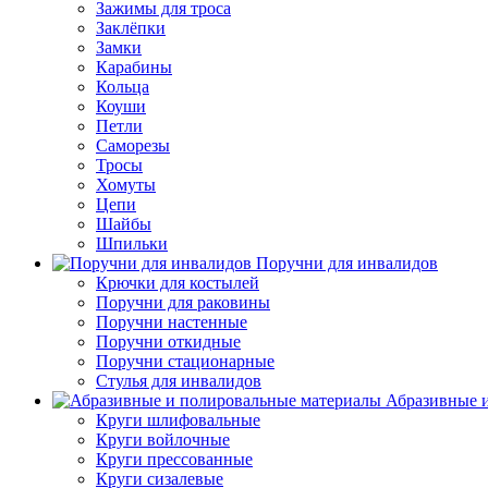
Зажимы для троса
Заклёпки
Замки
Карабины
Кольца
Коуши
Петли
Саморезы
Тросы
Хомуты
Цепи
Шайбы
Шпильки
Поручни для инвалидов
Крючки для костылей
Поручни для раковины
Поручни настенные
Поручни откидные
Поручни стационарные
Стулья для инвалидов
Абразивные и
Круги шлифовальные
Круги войлочные
Круги прессованные
Круги сизалевые