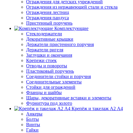
Ограждения для детских учреждений
Ограждения из нержавеющей стали и стекла
Ограждения лестниц
Ограждения пандуса
Пристенный поручень
Комплектующие
Стеклодержатели
Декоративные крышки
Держатели пристенного поручня
Держатели ригеля
Заглушки и окончания
Крепежи стоек
Отводы и повороты
Пластиковый поручень
Соединители стойки и поручня
Соединительные элементы
Стойки для ограждений
Фланцы и шайбы
Шары, декоративные вставки и элементы
Фурнитура под золото
Крепёж и такелаж А2 А4
Анкеры
Болты
Винты
Гайки