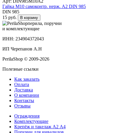
Арт: DIN985М10А2
Гайка М10 самоконтр. нерж. А2 DIN 985
DIN 985
15 руб.
В корзину
перила, поручни
и комплектующие
ИНН: 234904372043
ИП Черепанов А.Н
PerilaShop © 2009-2026
Полезные ссылки
Как заказать
Оплата
Доставка
О компании
Контакты
Отзывы
Ограждения
Комплектующие
Крепёж и такелаж А2 А4
Поручни для инвалидов