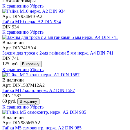
Похожие товары
К сравнению
Убрать
Арт: DIN934М10А2
Гайка М10 нерж. А2 DIN 934
DIN 934
К сравнению
Убрать
В наличии
Арт: DIN7415А4
Зажим для троса с 2-мя гайками 5 мм нерж. А4 DIN 741
DIN 741
125 руб.
В корзину
К сравнению
Убрать
В наличии
Арт: DIN1587М12А2
Гайка М12 колп. нерж. А2 DIN 1587
DIN 1587
60 руб.
В корзину
К сравнению
Убрать
В наличии
Арт: DIN985М5А2
Гайка М5 самоконтр. нерж. А2 DIN 985