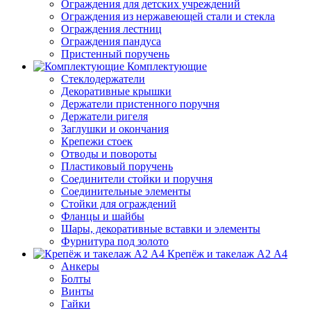
Ограждения для детских учреждений
Ограждения из нержавеющей стали и стекла
Ограждения лестниц
Ограждения пандуса
Пристенный поручень
Комплектующие
Стеклодержатели
Декоративные крышки
Держатели пристенного поручня
Держатели ригеля
Заглушки и окончания
Крепежи стоек
Отводы и повороты
Пластиковый поручень
Соединители стойки и поручня
Соединительные элементы
Стойки для ограждений
Фланцы и шайбы
Шары, декоративные вставки и элементы
Фурнитура под золото
Крепёж и такелаж А2 А4
Анкеры
Болты
Винты
Гайки