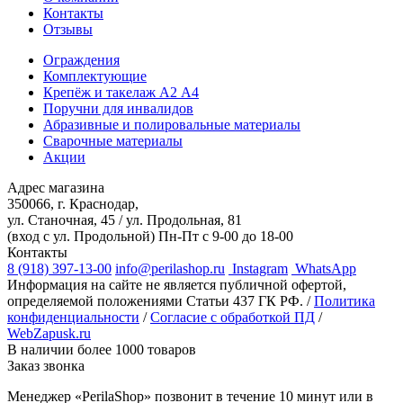
Контакты
Отзывы
Ограждения
Комплектующие
Крепёж и такелаж А2 А4
Поручни для инвалидов
Абразивные и полировальные материалы
Сварочные материалы
Акции
Адрес магазина
350066, г. Краснодар,
ул. Станочная, 45 / ул. Продольная, 81
(вход с ул. Продольной)
Пн-Пт с 9-00 до 18-00
Контакты
8 (918) 397-13-00
info@perilashop.ru
Instagram
WhatsApp
Информация на сайте не является публичной офертой,
определяемой положениями Статьи 437 ГК РФ. /
Политика
конфиденциальности
/
Согласие с обработкой ПД
/
WebZapusk.ru
В наличии более 1000 товаров
Заказ звонка
Менеджер «PerilaShop» позвонит в течение 10 минут или в