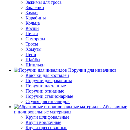
Зажимы для троса
Заклёпки
Замки
Карабины
Кольца
Коуши
Петли
Саморезы
Тросы
Хомуты
Цепи
Шайбы
Шпильки
Поручни для инвалидов
Крючки для костылей
Поручни для раковины
Поручни настенные
Поручни откидные
Поручни стационарные
Стулья для инвалидов
Абразивные
и полировальные материалы
Круги шлифовальные
Круги войлочные
Круги прессованные