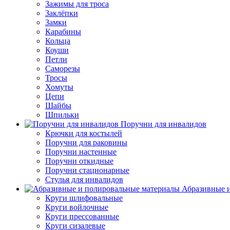
Зажимы для троса
Заклёпки
Замки
Карабины
Кольца
Коуши
Петли
Саморезы
Тросы
Хомуты
Цепи
Шайбы
Шпильки
Поручни для инвалидов
Крючки для костылей
Поручни для раковины
Поручни настенные
Поручни откидные
Поручни стационарные
Стулья для инвалидов
Абразивные и
Круги шлифовальные
Круги войлочные
Круги прессованные
Круги сизалевые