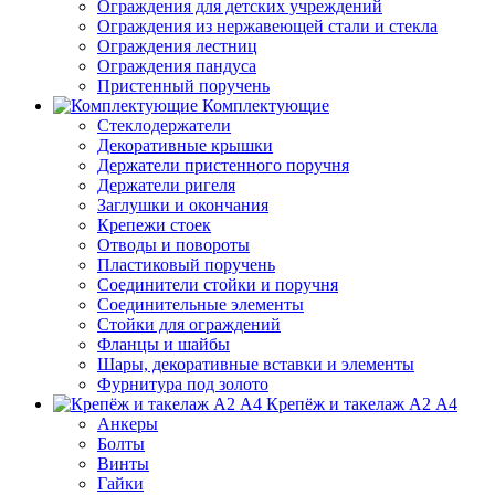
Ограждения для детских учреждений
Ограждения из нержавеющей стали и стекла
Ограждения лестниц
Ограждения пандуса
Пристенный поручень
Комплектующие
Стеклодержатели
Декоративные крышки
Держатели пристенного поручня
Держатели ригеля
Заглушки и окончания
Крепежи стоек
Отводы и повороты
Пластиковый поручень
Соединители стойки и поручня
Соединительные элементы
Стойки для ограждений
Фланцы и шайбы
Шары, декоративные вставки и элементы
Фурнитура под золото
Крепёж и такелаж А2 А4
Анкеры
Болты
Винты
Гайки