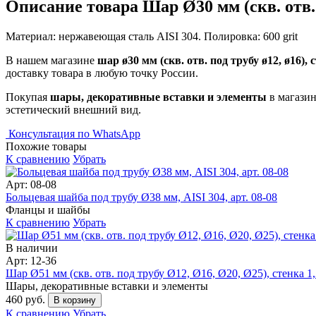
Описание товара Шар Ø30 мм (скв. отв. п
Материал: нержавеющая сталь AISI 304. Полировка: 600 grit
В нашем магазине
шар ø30 мм (скв. отв. под трубу ø12, ø16), ст
доставку товара в любую точку России.
Покупая
шары, декоративные вставки и элементы
в магазин
эстетический внешний вид.
Консультация по WhatsApp
Похожие товары
К сравнению
Убрать
Арт: 08-08
Больцевая шайба под трубу Ø38 мм, AISI 304, арт. 08-08
Фланцы и шайбы
К сравнению
Убрать
В наличии
Арт: 12-36
Шар Ø51 мм (скв. отв. под трубу Ø12, Ø16, Ø20, Ø25), стенка 1,2
Шары, декоративные вставки и элементы
460 руб.
В корзину
К сравнению
Убрать