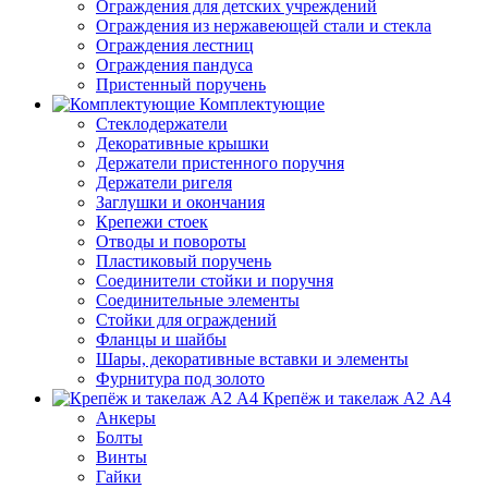
Ограждения для детских учреждений
Ограждения из нержавеющей стали и стекла
Ограждения лестниц
Ограждения пандуса
Пристенный поручень
Комплектующие
Стеклодержатели
Декоративные крышки
Держатели пристенного поручня
Держатели ригеля
Заглушки и окончания
Крепежи стоек
Отводы и повороты
Пластиковый поручень
Соединители стойки и поручня
Соединительные элементы
Стойки для ограждений
Фланцы и шайбы
Шары, декоративные вставки и элементы
Фурнитура под золото
Крепёж и такелаж А2 А4
Анкеры
Болты
Винты
Гайки