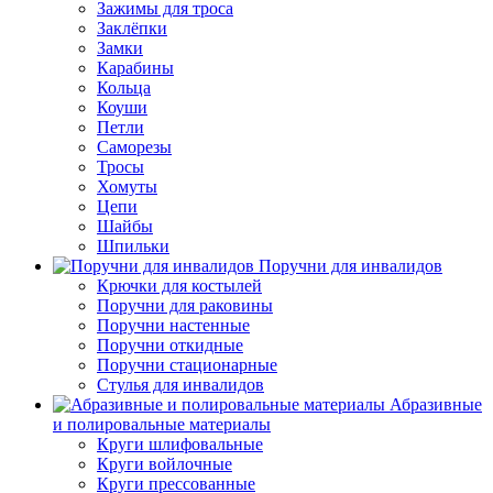
Зажимы для троса
Заклёпки
Замки
Карабины
Кольца
Коуши
Петли
Саморезы
Тросы
Хомуты
Цепи
Шайбы
Шпильки
Поручни для инвалидов
Крючки для костылей
Поручни для раковины
Поручни настенные
Поручни откидные
Поручни стационарные
Стулья для инвалидов
Абразивные
и полировальные материалы
Круги шлифовальные
Круги войлочные
Круги прессованные