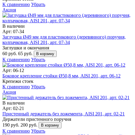
К сравнению
Убрать
Акция
В наличии
Арт: 07-34
Заглушка Ø49 мм для пластикового (деревянного) поручня,
колпачковая, AISI 201, арт. 07-34
Заглушки и окончания
60 руб.
65 руб.
В корзину
К сравнению
Убрать
Арт: 06-12
Боковое крепление стойки Ø50,8 мм, AISI 201, арт. 06-12
Крепежи стоек
К сравнению
Убрать
Акция
В наличии
Арт: 02-21
Пристенный держатель без ложемента, AISI 201, арт. 02-21
Держатели пристенного поручня
190 руб.
200 руб.
В корзину
К сравнению
Убрать