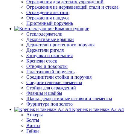
Ограждения для детских учреждений
Ограждения из нержавеющей стали и стекла
Ограждения лестниц
Ограждения пандуса
Пристенный поручень
Комплектующие
Стеклодержатели
Декоративные крышки
Держатели пристенного поручня
Держатели ригеля
Заглушки и окончания
Крепежи стоек
Отводы и повороты
Пластиковый поручень
Соединители стойки и поручня
Соединительные элементы
Стойки для ограждений
Фланцы и шайбы
Шары, декоративные вставки и элементы
Фурнитура под золото
Крепёж и такелаж А2 А4
Анкеры
Болты
Винты
Гайки