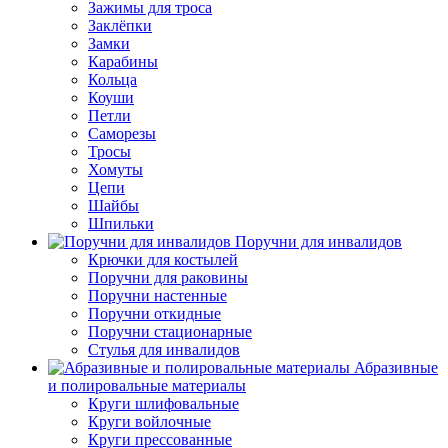
Зажимы для троса
Заклёпки
Замки
Карабины
Кольца
Коуши
Петли
Саморезы
Тросы
Хомуты
Цепи
Шайбы
Шпильки
Поручни для инвалидов
Крючки для костылей
Поручни для раковины
Поручни настенные
Поручни откидные
Поручни стационарные
Стулья для инвалидов
Абразивные
и полировальные материалы
Круги шлифовальные
Круги войлочные
Круги прессованные