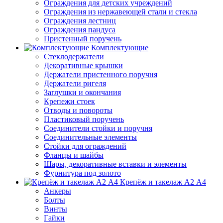
Ограждения для детских учреждений
Ограждения из нержавеющей стали и стекла
Ограждения лестниц
Ограждения пандуса
Пристенный поручень
Комплектующие
Стеклодержатели
Декоративные крышки
Держатели пристенного поручня
Держатели ригеля
Заглушки и окончания
Крепежи стоек
Отводы и повороты
Пластиковый поручень
Соединители стойки и поручня
Соединительные элементы
Стойки для ограждений
Фланцы и шайбы
Шары, декоративные вставки и элементы
Фурнитура под золото
Крепёж и такелаж А2 А4
Анкеры
Болты
Винты
Гайки