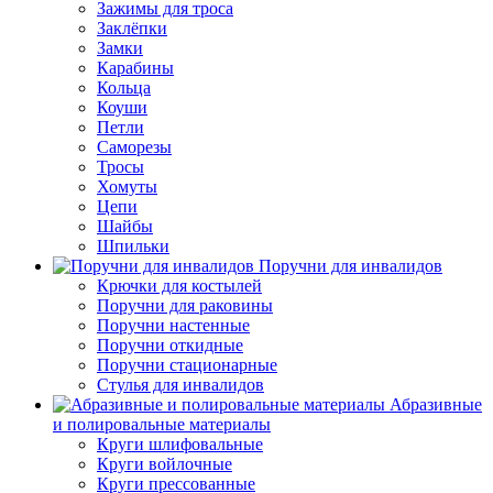
Зажимы для троса
Заклёпки
Замки
Карабины
Кольца
Коуши
Петли
Саморезы
Тросы
Хомуты
Цепи
Шайбы
Шпильки
Поручни для инвалидов
Крючки для костылей
Поручни для раковины
Поручни настенные
Поручни откидные
Поручни стационарные
Стулья для инвалидов
Абразивные
и полировальные материалы
Круги шлифовальные
Круги войлочные
Круги прессованные