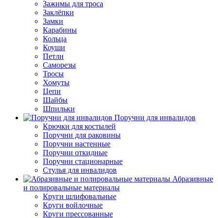
Зажимы для троса
Заклёпки
Замки
Карабины
Кольца
Коуши
Петли
Саморезы
Тросы
Хомуты
Цепи
Шайбы
Шпильки
Поручни для инвалидов
Крючки для костылей
Поручни для раковины
Поручни настенные
Поручни откидные
Поручни стационарные
Стулья для инвалидов
Абразивные
и полировальные материалы
Круги шлифовальные
Круги войлочные
Круги прессованные