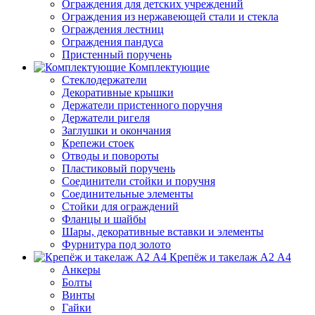
Ограждения для детских учреждений
Ограждения из нержавеющей стали и стекла
Ограждения лестниц
Ограждения пандуса
Пристенный поручень
Комплектующие
Стеклодержатели
Декоративные крышки
Держатели пристенного поручня
Держатели ригеля
Заглушки и окончания
Крепежи стоек
Отводы и повороты
Пластиковый поручень
Соединители стойки и поручня
Соединительные элементы
Стойки для ограждений
Фланцы и шайбы
Шары, декоративные вставки и элементы
Фурнитура под золото
Крепёж и такелаж А2 А4
Анкеры
Болты
Винты
Гайки