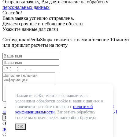
Отправляя заявку, Вы даете согласие на обработку
персональных данных
Спасибо!
Ваша заявка успешно отправлена.
Делаем срочные и небольшие объекты
Укажите данные для связи
Сотрудник «PerilaShop» свяжется с вами в течение 10 минут
или пришлет расчеты на почту
Нажмите «ОК», если вы соглашаетесь с
условиями обработки cookie и ваших данных о
«я ознакомлен(-а) и принимаю условия
политики
поведении на сайте согласно с
политикой
конфиденциальности
и даю
согласие на обработку ПД
конфиденциальности
. Запретить обработку
cookie вы можете через настройки браузера.
Отправляя заявку, Вы даете согласие на обработку
ОК
персональных данных
Спасибо!