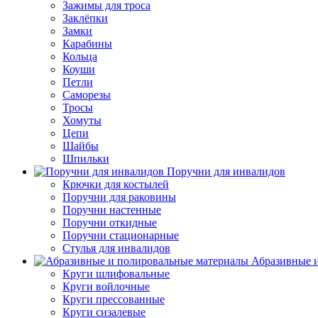
Зажимы для троса
Заклёпки
Замки
Карабины
Кольца
Коуши
Петли
Саморезы
Тросы
Хомуты
Цепи
Шайбы
Шпильки
Поручни для инвалидов
Крючки для костылей
Поручни для раковины
Поручни настенные
Поручни откидные
Поручни стационарные
Стулья для инвалидов
Абразивные и
Круги шлифовальные
Круги войлочные
Круги прессованные
Круги сизалевые