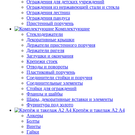
Ограждения для детских учреждений
Ограждения из нержавеющей стали и стекла
Ограждения лестниц
Ограждения пандуса
Пристенный поручень
Комплектующие
Стеклодержатели
Декоративные крышки
Держатели пристенного поручня
Держатели ригеля
Заглушки и окончания
Крепежи стоек
Отводы и повороты
Пластиковый поручень
Соединители стойки и поручня
Соединительные элементы
Стойки для ограждений
Фланцы и шайбы
Шары, декоративные вставки и элементы
Фурнитура под золото
Крепёж и такелаж А2 А4
Анкеры
Болты
Винты
Гайки