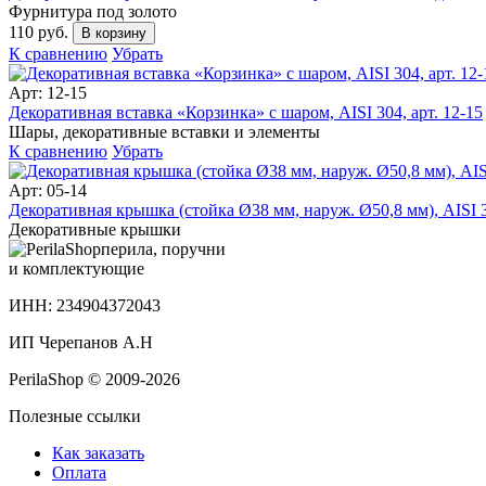
Фурнитура под золото
110 руб.
В корзину
К сравнению
Убрать
Арт: 12-15
Декоративная вставка «Корзинка» с шаром, AISI 304, арт. 12-15
Шары, декоративные вставки и элементы
К сравнению
Убрать
Арт: 05-14
Декоративная крышка (стойка Ø38 мм, наруж. Ø50,8 мм), AISI 30
Декоративные крышки
перила, поручни
и комплектующие
ИНН: 234904372043
ИП Черепанов А.Н
PerilaShop © 2009-2026
Полезные ссылки
Как заказать
Оплата