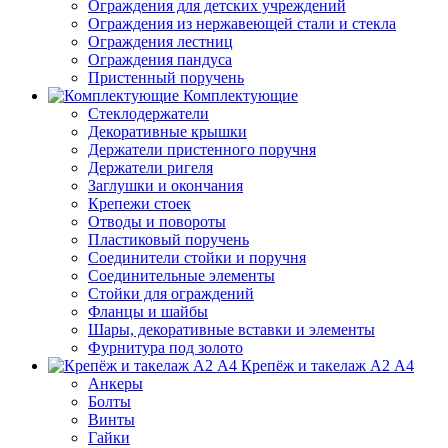
Ограждения для детских учреждений
Ограждения из нержавеющей стали и стекла
Ограждения лестниц
Ограждения пандуса
Пристенный поручень
Комплектующие
Стеклодержатели
Декоративные крышки
Держатели пристенного поручня
Держатели ригеля
Заглушки и окончания
Крепежи стоек
Отводы и повороты
Пластиковый поручень
Соединители стойки и поручня
Соединительные элементы
Стойки для ограждений
Фланцы и шайбы
Шары, декоративные вставки и элементы
Фурнитура под золото
Крепёж и такелаж А2 А4
Анкеры
Болты
Винты
Гайки