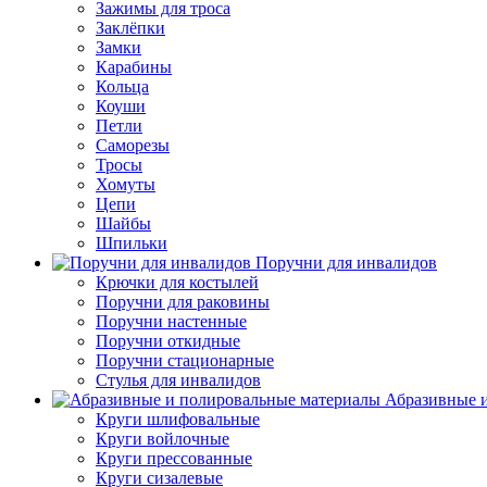
Зажимы для троса
Заклёпки
Замки
Карабины
Кольца
Коуши
Петли
Саморезы
Тросы
Хомуты
Цепи
Шайбы
Шпильки
Поручни для инвалидов
Крючки для костылей
Поручни для раковины
Поручни настенные
Поручни откидные
Поручни стационарные
Стулья для инвалидов
Абразивные и
Круги шлифовальные
Круги войлочные
Круги прессованные
Круги сизалевые