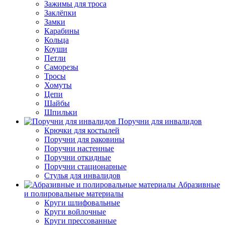
Зажимы для троса
Заклёпки
Замки
Карабины
Кольца
Коуши
Петли
Саморезы
Тросы
Хомуты
Цепи
Шайбы
Шпильки
Поручни для инвалидов
Крючки для костылей
Поручни для раковины
Поручни настенные
Поручни откидные
Поручни стационарные
Стулья для инвалидов
Абразивные
и полировальные материалы
Круги шлифовальные
Круги войлочные
Круги прессованные