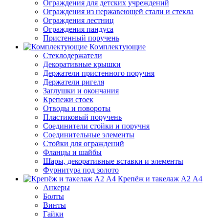
Ограждения для детских учреждений
Ограждения из нержавеющей стали и стекла
Ограждения лестниц
Ограждения пандуса
Пристенный поручень
Комплектующие
Стеклодержатели
Декоративные крышки
Держатели пристенного поручня
Держатели ригеля
Заглушки и окончания
Крепежи стоек
Отводы и повороты
Пластиковый поручень
Соединители стойки и поручня
Соединительные элементы
Стойки для ограждений
Фланцы и шайбы
Шары, декоративные вставки и элементы
Фурнитура под золото
Крепёж и такелаж А2 А4
Анкеры
Болты
Винты
Гайки